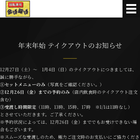
本マグロや新鮮な地魚が味
メニュー
お持ち帰り寿司
年末年始 テイクアウトのお知らせ
お知らせ
12月27日（土）～ 1月4日（日）のテイクアウトにつきましては、
お問い合わせ
誠に勝手ながら、
①セットメニューのみ
（写真をご確認ください。）
オンライン順番受付
②12月26日（金）までの予約のみ
（店内飲食時のテイクアウト注文
含む）
③受渡し時間限定
（11時、13時、15時、17時 ※1/1は11時なし）
とさせていただきます。ご了承ください。
※予約状況によっては、12月26日（金）まででもお受けできない場
合もございます。
※スムーズな受渡しのため、極力ご注文時のお支払いにご協力くださ