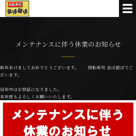
本マグロや新鮮な地魚が味
メニュー
お持ち帰り寿司
メンテナンスに伴う休業のお知らせ
お知らせ
新年あけましておめでとうございます。 回転寿司 金ぱ銀ぱでご
お問い合わせ
ざいます。
オンライン順番受付
旧年中はお世話になりました。
本年度もよろしくお願いいたします。