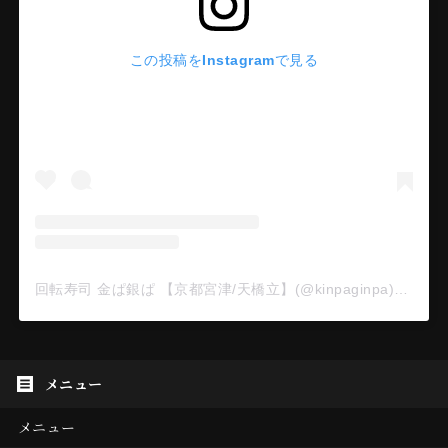
この投稿をInstagramで見る
回転寿司 金ぱ銀ぱ 【京都宮津/天橋立】(@kinpaginpa)がシェアした投稿
メニュー