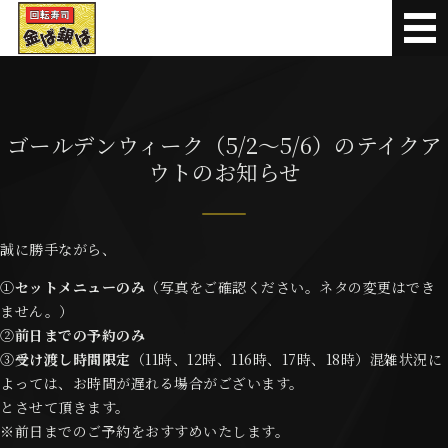
本マグロや新鮮な地魚が味
メニュー
お持ち帰り寿司
ゴールデンウィーク（5/2～5/6）のテイクア
ウトのお知らせ
お知らせ
お問い合わせ
誠に勝手ながら、
オンライン順番受付
①
セットメニューのみ
（写真をご確認ください。ネタの変更はでき
ません。）
②
前日までの予約のみ
③
受け渡し時間限定
（11時、12時、116時、17時、18時）混雑状況に
よっては、お時間が遅れる場合がございます。
とさせて頂きます。
※前日までのご予約をおすすめいたします。